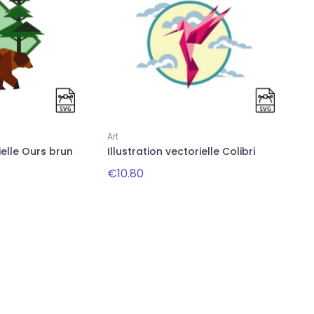
Hommes
T-shirt imprimé colibri
€22.94
€28.68
Art
ielle Ours brun
Illustration vectorielle Colibri
€10.80