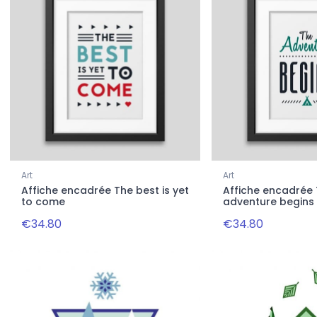
Art
Art
Affiche encadrée The best is yet
Affiche encadrée
to come
adventure begins
€34.80
€34.80
-20%