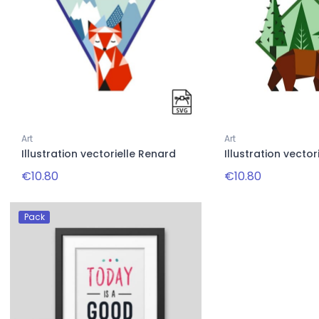
Femmes
primé colibri
Pull imprimé colibri
€34.46
28.68
€43.08
Art
Art
Illustration vectorielle Renard
Illustration vector
€10.80
€10.80
Pack