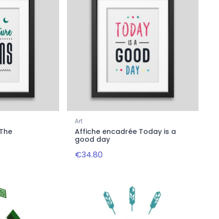
Art
 The
Affiche encadrée Today is a
good day
€34.80
-20%