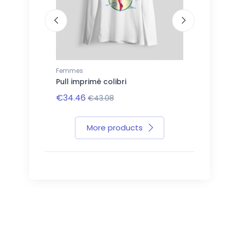
Femmes
Hommes
i
Pull imprimé colibri
T-shirt im
€34.46
€22.94
€43.08
€
More products