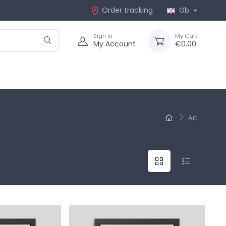
Order tracking
Gb
Sign in
My Cart
My Account
€0.00
Art