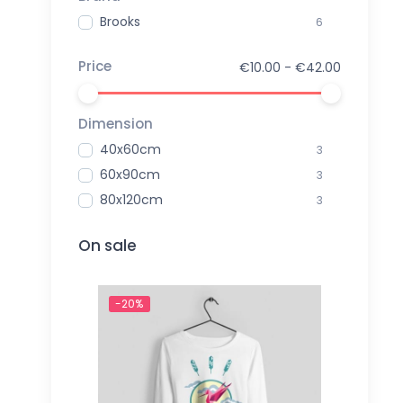
Brooks
6
Price
€10.00 - €42.00
Dimension
40x60cm
3
60x90cm
3
80x120cm
3
On sale
-20%
-20%